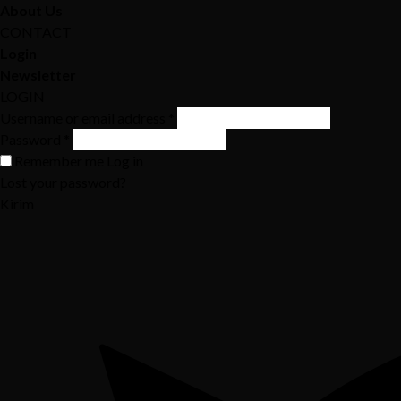
About Us
CONTACT
Login
Newsletter
LOGIN
Username or email address
*
Password
*
Remember me
Log in
Lost your password?
Kirim