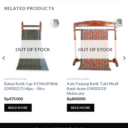
RELATED PRODUCTS
Add to
Add to
wishlist
wishlist
OUT OF STOCK
OUT OF STOCK
KAIN PANJANG
KAIN PANJANG
Bahan Batik Cap K3 Motif Nitik
Kain Panjang Batik Tulis Motif
(OR00227) Hijau – Biru
Banji-Ayam (OR00233)
Multicolor
Rp
475000
Rp
800000
READ MORE
READ MORE