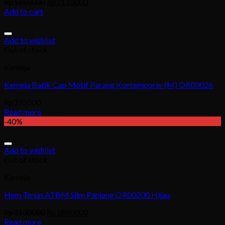
Rp
1850000
Rp
1110000
Add to cart
Add to wishlist
Out of stock
Kemeja
Kemeja Batik Cap Motif Parang Kontemporer (M) OR00026
Rp
375000
Read more
-40%
Add to wishlist
Out of stock
Kemeja
Hem Tenun ATBM Slim Panjang OR00200 Hijau
Rp
3100000
Rp
1860000
Read more