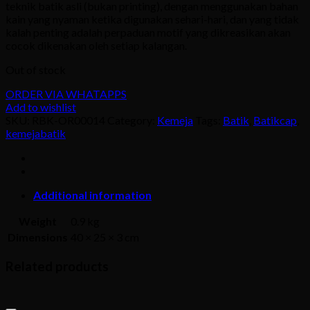
teknik batik asli (bukan printing), dengan menggunakan bahan
kain yang nyaman ketika digunakan sehari-hari, dan yang tidak
kalah penting adalah perpaduan motif yang dikreasikan akan
cocok dikenakan oleh setiap kalangan.
Out of stock
ORDER VIA WHATAPPS
Add to wishlist
SKU:
RBK-OR00014
Category:
Kemeja
Tags:
Batik
,
Batikcap
,
kemejabatik
Additional information
Weight
0.9 kg
Dimensions
40 × 25 × 3 cm
Related products