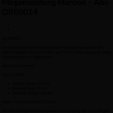
Megamendung Maroon – Abu
OR00014
Rp
375000
Kemeja batik cap berbahan Katun Primisima yang didesain
trendy dengan “pointed collar” dan ”front button opening” yang
nyaman pada saat digunakan.
Size Measurement :
Size L Slimfit
Lingkar Dada: 108 cm
Panjang Baju: 75 cm
Panjang Tangan: 64 cm
Note : Toleransi ukuran 1-2 cm
Produk kemeja kami merupakan kemeja yang diproses dengan