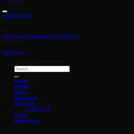
Add to wishlist
Pario
ParioThaisilk Shibotik Biru OR00135
Rp
3500000
Add to cart
Copyright 2026 ©
Batik Komar
Search
for:
Home
Profile
Shop
Workshop
About Us
CONTACT
Login
Newsletter