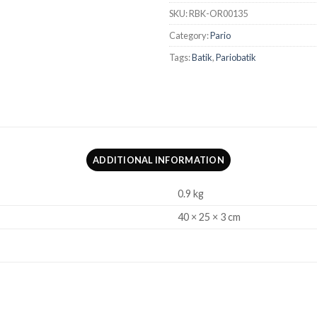
SKU:
RBK-OR00135
Category:
Pario
Tags:
Batik
,
Pariobatik
ADDITIONAL INFORMATION
0.9 kg
40 × 25 × 3 cm