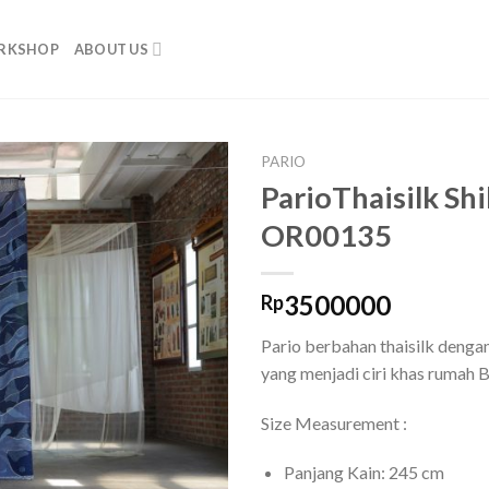
RKSHOP
ABOUT US
PARIO
ParioThaisilk Shi
Add to
OR00135
wishlist
3500000
Rp
Pario berbahan thaisilk denga
yang menjadi ciri khas rumah 
Size Measurement :
Panjang Kain: 245 cm