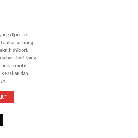
m
yang diproses
 (bukan printing)
knik shibori.
sehari-hari, yang
rpaduan motif
dikenakan dan
gan.
R00135 quantity
ART