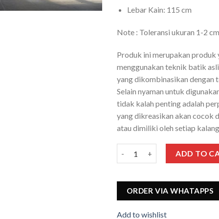
Lebar Kain: 115 cm
Note : Toleransi ukuran 1-2 c
Produk ini merupakan produk 
menggunakan teknik batik asli
yang dikombinasikan dengan te
Selain nyaman untuk digunakan 
tidak kalah penting adalah pe
yang dikreasikan akan cocok 
atau dimiliki oleh setiap kalan
ParioThaisilk Shibotik Biru O
ADD TO C
ORDER VIA WHATAPPS
Add to wishlist