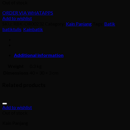
Out of stock
ORDER VIA WHATAPPS
Add to wishlist
SKU:
RBK-OR00232
Category:
Kain Panjang
Tags:
Batik
,
batiktulis
,
Kainbatik
Additional information
Weight
0.3 kg
Dimensions
40 × 30 × 3 cm
Related products
Add to wishlist
Out of stock
Kain Panjang