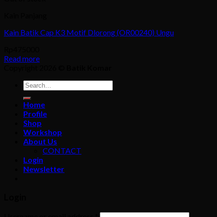
Kain Panjang
Kain Batik Cap K3 Motif Dlorong (OR00240) Ungu
Rp
475000
Read more
Copyright 2026 ©
Batik Komar
Search
for:
Home
Profile
Shop
Workshop
About Us
CONTACT
Login
Newsletter
Login
Username or email address
*