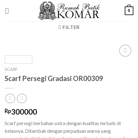
Skip
0
to
content
FILTER
Add to
wishlist
SCARF
Scarf Persegi Gradasi OR00309
300000
Rp
Scarf persegi berbahan sutra dengan kualitas terbaik di
kelasnya. Ditambah dengan perpaduan warna yang