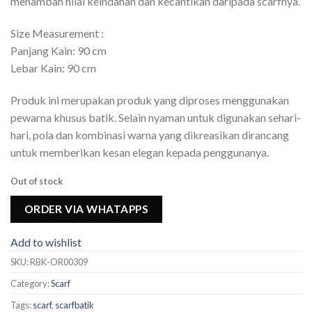
menambah nilai keindahan dan kecantikan daripada scarfnya.
Size Measurement :
Panjang Kain: 90 cm
Lebar Kain: 90 cm
Produk ini merupakan produk yang diproses menggunakan
pewarna khusus batik. Selain nyaman untuk digunakan sehari-
hari, pola dan kombinasi warna yang dikreasikan dirancang
untuk memberikan kesan elegan kepada penggunanya.
Out of stock
ORDER VIA WHATAPPS
Add to wishlist
SKU:
RBK-OR00309
Category:
Scarf
Tags:
scarf
,
scarfbatik