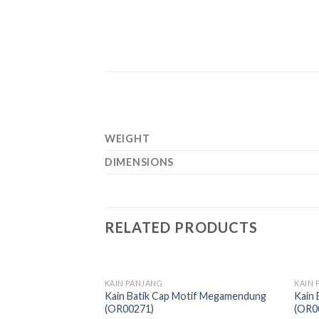
WEIGHT
DIMENSIONS
RELATED PRODUCTS
OUT OF STOCK
KAIN PANJANG
KAIN 
Add to
Kain Batik Cap Motif Megamendung
Kain 
wishlist
(OR00271)
(OR0