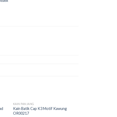
nbatik
OUT OF STOCK
KAIN PANJANG
 to
Add to
ad
Kain Batik Cap K3 Motif Kawung
ist
wishlist
OR00217