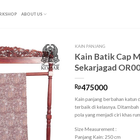
RKSHOP
ABOUT US
KAIN PANJANG
Kain Batik Cap M
Add to
Sekarjagad OR0
wishlist
475000
Rp
Kain panjang berbahan katun d
terbaik di kelasnya. Ditambah
pola yang menjadi ciri khas r
Size Measurement :
Panjang Kain: 250 cm