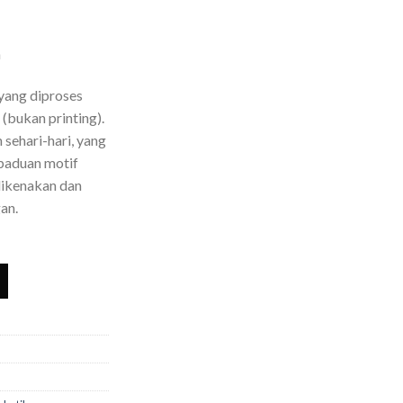
m
yang diproses
(bukan printing).
sehari-hari, yang
rpaduan motif
dikenakan dan
gan.