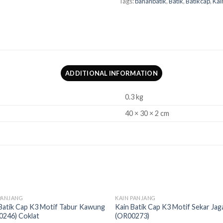
Tags:
bahanbatik
,
Batik
,
Batikcap
,
Kai
ADDITIONAL INFORMATION
0.3 kg
40 × 30 × 2 cm
OUT OF STOCK
OUT OF STOCK
PANJANG
KAIN PANJANG
Add to
Add
Batik Cap K3 Motif Tabur Kawung
Kain Batik Cap K3 Motif Sekar Jag
wishlist
wishl
0246) Coklat
(OR00273)